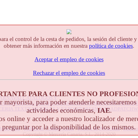
 el control de la cesta de pedidos, la sesión del cliente 
obtener más información en nuestra
política de cookies
.
Aceptar el empleo de cookies
Rechazar el empleo de cookies
RTANTE PARA CLIENTES NO PROFESIO
ARNAVAL
CATALOGOS Y
r mayorista, para poder atenderle necesitaremos
RACION
DROGUERIA
FLORES
HILOS
HOGAR
KNORR PRAND
ERIA TEXTIL
MUEBLES Y EXPOSITORES
NAVIDAD
PATCH
actividades económicas,
IAE
.
gos online y acceder a nuestro localizador de me
preguntar por la disponibilidad de los mismos.
Aviso legal
|
Política de Compra online
|
Política de Privacidad
|
Polític
Copyright © Mercería Canaria, S.L. 2014-2020