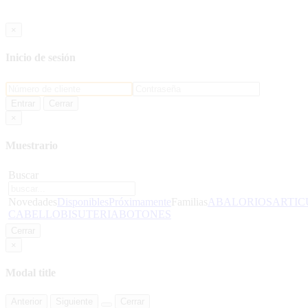
×
Inicio de sesión
Entrar
Cerrar
×
Muestrario
Buscar
Novedades
Disponibles
Próximamente
Familias
ABALORIOS
ARTIC
CABELLO
BISUTERIA
BOTONES
Cerrar
×
Modal title
Anterior
Siguiente
Cerrar