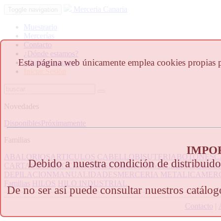
Merceria Canaria
Toggle navigation
Muestrario
Mercerías
Contacto
¿Dónde estamos?
Esta página web únicamente emplea cookies propias para
¿Quiénes somos?
Iniciar Sesión
Novedades
Disponibles
Próximamente
Familias
IMPO
ABALORIOS
ARTICULOS CABELLO
BISUTERIA
BOTONES
C
Debido a nuestra condición de distribuido
CARTAS
CONFECCION
CORSETERIA
CREMALLERAS
DECO
DEPILACION
MANUALIDADES
MERCERIA METALICA
MERC
Familias
HILOS
HILO INDUSTRIAL
De no ser así puede consultar nuestros catálo
Contacto
|