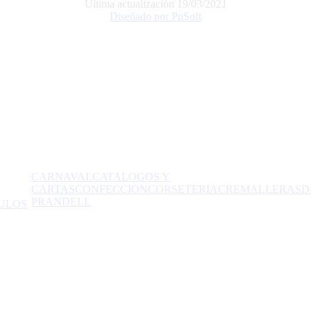
Última actualización 19/03/2021
Diseñado por PpSoft
CARNAVAL
CATALOGOS Y
CARTAS
CONFECCION
CORSETERIA
CREMALLERAS
D
PRANDELL
ULOS