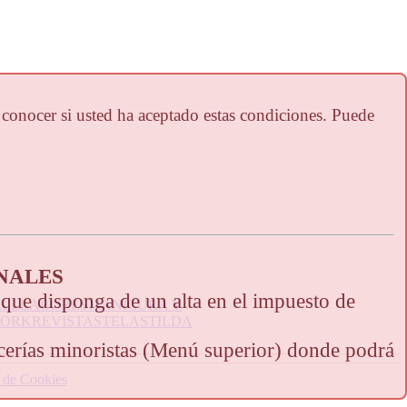
y conocer si usted ha aceptado estas condiciones. Puede
NALES
 que disponga de un alta en el impuesto de
ELL
LABORES
MANICURA Y
WORK
REVISTAS
TELAS
TILDA
rcerías minoristas (Menú superior) donde podrá
a de Cookies